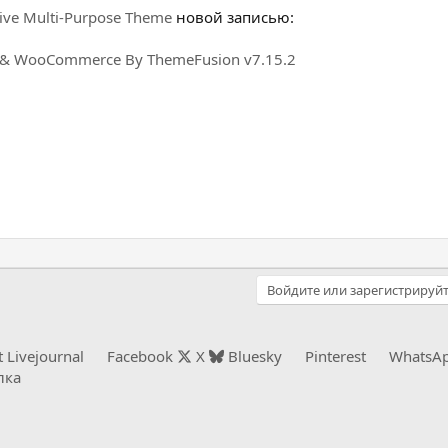
ive Multi-Purpose Theme
новой записью:
P & WooCommerce By ThemeFusion v7.15.2
Войдите или зарегистрируйт
t
Livejournal
Facebook
X
Bluesky
Pinterest
WhatsA
лка