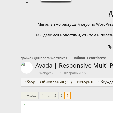
Д
Мы активно растущий клуб по WordPress
Мы делимся новостями, отытом и полезн
Пр
Движок для блога WordPress
Шаблоны Wordpress
Avada | Responsive Multi
А
Д
Webgeek
15 Февраль 2015
в
а
Обзор
т
Обновления (35)
т
История
Обсужд
о
а
р
н
Назад
т
1
...
5
а
6
7
е
ч
м
а
ы
л