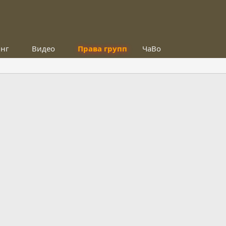
инг
Видео
Права групп
ЧаВо