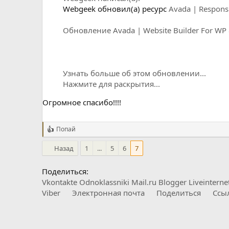
Webgeek обновил(а) ресурс
Avada | Respons
Обновление Avada | Website Builder For W
Узнать больше об этом обновлении...
Нажмите для раскрытия...
Огромное спасибо!!!!
Попай
Р
е
Назад
1
...
5
6
7
а
к
ц
Поделиться:
и
Vkontakte
Odnoklassniki
Mail.ru
Blogger
Liveinterne
и
:
Viber
Электронная почта
Поделиться
Ссы