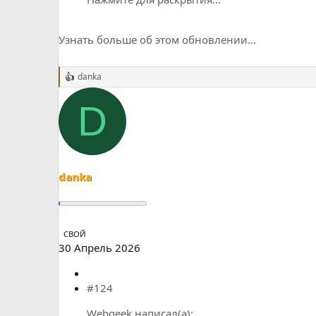
Узнать больше об этом обновлении...
danka
Р
е
а
D
к
ц
и
и
:
danka
СВОЙ
30 Апрель 2026
#124
Webgeek написал(а):