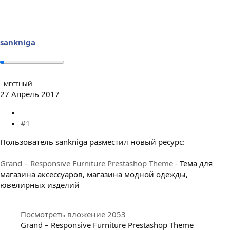
е
ч
м
а
ы
л
а
sankniga
МЕСТНЫЙ
27 Апрель 2017
#1
Пользователь sankniga разместил новый ресурс:
Grand – Responsive Furniture Prestashop Theme
- Тема для
магазина аксессуаров, магазина модной одежды,
ювелирных изделий
Посмотреть вложение 2053
Grand – Responsive Furniture Prestashop Theme