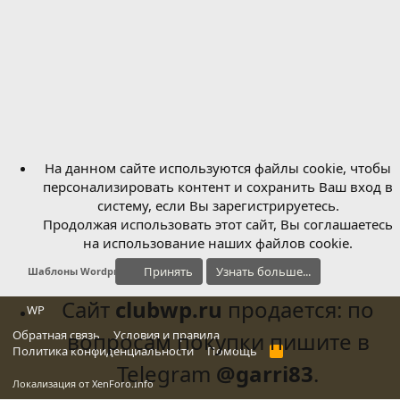
На данном сайте используются файлы cookie, чтобы
персонализировать контент и сохранить Ваш вход в
систему, если Вы зарегистрируетесь.
Продолжая использовать этот сайт, Вы соглашаетесь
на использование наших файлов cookie.
Принять
Узнать больше...
Шаблоны Wordpress
Сайт
clubwp.ru
продается: по
WP
Обратная связь
вопросам покупки пишите в
Условия и правила
Политика конфиденциальности
Помощь
R
S
Telegram
@garri83
.
S
Локализация от
XenForo.Info