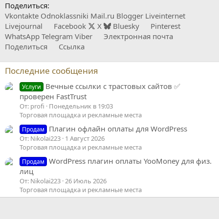
Поделиться:
Vkontakte
Odnoklassniki
Mail.ru
Blogger
Liveinternet
Livejournal
Facebook
X
Bluesky
Pinterest
WhatsApp
Telegram
Viber
Электронная почта
Поделиться
Ссылка
Последние сообщения
Вечные ссылки с трастовых сайтов ✅
Услуги
проверен FastTrust
От: profi
Понедельник в 19:03
Торговая площадка и рекламные места
Плагин офлайн оплаты для WordPress
Продам
От: Nikolai223
1 Август 2026
Торговая площадка и рекламные места
WordPress плагин оплаты YooMoney для физ.
Продам
лиц
От: Nikolai223
26 Июль 2026
Торговая площадка и рекламные места