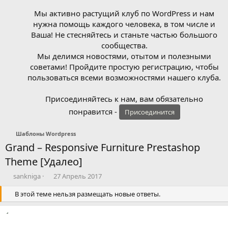
Мы активно растущий клуб по WordPress и нам
нужна помощь каждого человека, в том числе и
Ваша! Не стесняйтесь и станьте частью большого
сообщества.
Мы делимся новостями, отытом и полезными
советами! Пройдите простую регистрацию, чтобы
пользоваться всеми возможностями нашего клуба.
Присоединяйтесь к нам, вам обязательно
понравится -
Присоединится
Шаблоны Wordpress
Grand – Responsive Furniture Prestashop
Theme [Удалео]
А
Д
sankniga
27 Апрель 2017
в
а
т
В этой теме нельзя размещать новые ответы.
т
о
а
р
н
т
а