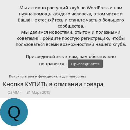
Мы активно растущий клуб по WordPress и нам
нужна помощь каждого человека, в том числе и
Ваша! Не стесняйтесь и станьте частью большого
сообщества.
Мы делимся новостями, отытом и полезными
советами! Пройдите простую регистрацию, чтобы
пользоваться всеми возможностями нашего клуба.
Присоединяйтесь к нам, вам обязательно
понравится -
Присоединится
Поиск плагина и функционала для wordpress
Кнопка КУПИТЬ в описании товара
А
Д
QSMM
31 Март 2015
в
а
т
т
Q
о
а
р
н
т
а
е
ч
м
а