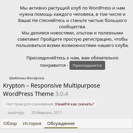
Мы активно растущий клуб по WordPress и нам
нужна помощь каждого человека, в том числе и
Ваша! Не стесняйтесь и станьте частью большого
сообщества.
Мы делимся новостями, отытом и полезными
советами! Пройдите простую регистрацию, чтобы
пользоваться всеми возможностями нашего клуба.
Присоединяйтесь к нам, вам обязательно
понравится -
Присоединится
Шаблоны Wordpress
Krypton – Responsive Multipurpose
WordPress Theme
3.0.4
Нет прав для скачивания.
Узнайте как скачать?
А
Д
sankniga
20 Февраль 2017
в
а
Обзор
т
История
т
Обсуждение
о
а