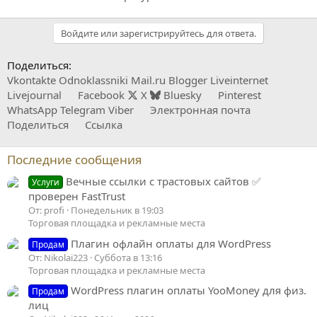
Войдите или зарегистрируйтесь для ответа.
Поделиться:
Vkontakte
Odnoklassniki
Mail.ru
Blogger
Liveinternet
Livejournal
Facebook
X
Bluesky
Pinterest
WhatsApp
Telegram
Viber
Электронная почта
Поделиться
Ссылка
Последние сообщения
Вечные ссылки с трастовых сайтов ✅
Услуги
проверен FastTrust
От: profi
Понедельник в 19:03
Торговая площадка и рекламные места
Плагин офлайн оплаты для WordPress
Продам
От: Nikolai223
Суббота в 13:16
Торговая площадка и рекламные места
WordPress плагин оплаты YooMoney для физ.
Продам
лиц