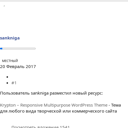
р
н
т
а
е
ч
м
а
ы
л
а
sankniga
МЕСТНЫЙ
20 Февраль 2017
#1
Пользователь sankniga разместил новый ресурс:
Krypton – Responsive Multipurpose WordPress Theme
- Тема
для любого вида творческой или коммерческого сайта
Посмотреть вложение 1541