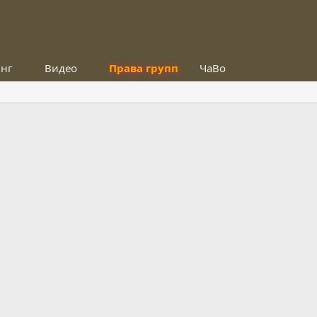
инг
Видео
Права групп
ЧаВо