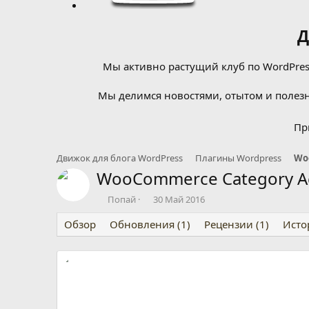
Д
Мы активно растущий клуб по WordPress
Мы делимся новостями, отытом и полезн
Пр
Движок для блога WordPress
Плагины Wordpress
Wo
WooCommerce Category A
А
Д
Попай
30 Май 2016
в
а
Обзор
т
Обновления (1)
т
Рецензии (1)
Исто
о
а
р
н
т
а
е
ч
м
а
ы
л