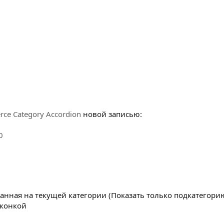
e Category Accordion
новой записью:
0
анная на текущей категории (Показать только подкатегори
иконкой