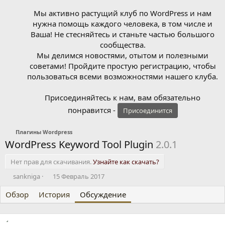
Мы активно растущий клуб по WordPress и нам
нужна помощь каждого человека, в том числе и
Ваша! Не стесняйтесь и станьте частью большого
сообщества.
Мы делимся новостями, отытом и полезными
советами! Пройдите простую регистрацию, чтобы
пользоваться всеми возможностями нашего клуба.
Присоединяйтесь к нам, вам обязательно
понравится -
Присоединится
Плагины Wordpress
WordPress Keyword Tool Plugin
2.0.1
Нет прав для скачивания.
Узнайте как скачать?
А
Д
sankniga
15 Февраль 2017
в
а
Обзор
т
История
т
Обсуждение
о
а
р
н
т
а