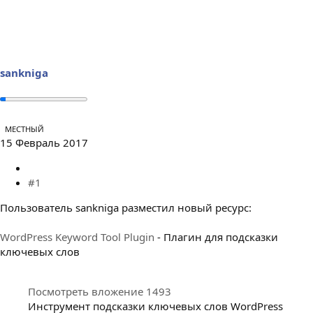
е
ч
м
а
ы
л
а
sankniga
МЕСТНЫЙ
15 Февраль 2017
#1
Пользователь sankniga разместил новый ресурс:
WordPress Keyword Tool Plugin
- Плагин для подсказки
ключевых слов
Посмотреть вложение 1493
Инструмент подсказки ключевых слов WordPress