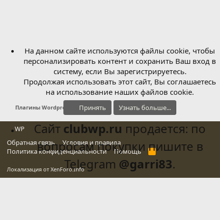
На данном сайте используются файлы cookie, чтобы
персонализировать контент и сохранить Ваш вход в
систему, если Вы зарегистрируетесь.
Продолжая использовать этот сайт, Вы соглашаетесь
на использование наших файлов cookie.
Принять
Узнать больше...
Плагины Wordpress
Сайт
clubwp.ru
продается: по
WP
Обратная связь
вопросам покупки пишите в
Условия и правила
Политика конфиденциальности
Помощь
R
S
Telegram
@garri83
.
S
Локализация от
XenForo.Info