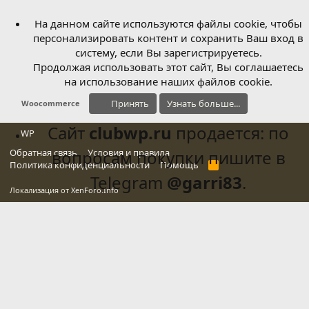
На данном сайте используются файлы cookie, чтобы
персонализировать контент и сохранить Ваш вход в
систему, если Вы зарегистрируетесь.
Продолжая использовать этот сайт, Вы соглашаетесь
на использование наших файлов cookie.
Принять
Узнать больше...
Woocommerce
Сайт
clubwp.ru
продается: по
WP
Обратная связь
вопросам покупки пишите в
Условия и правила
Политика конфиденциальности
Помощь
R
S
Telegram
@garri83
.
S
Локализация от
XenForo.Info