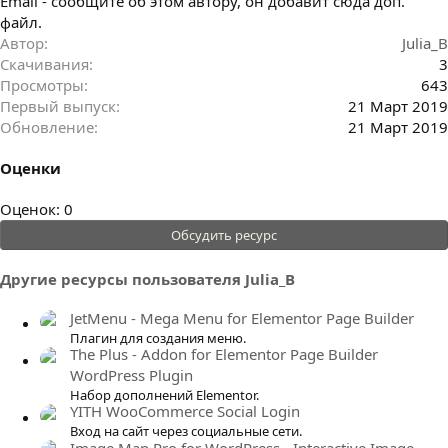
Email - сообщите об этом автору, он добавит сюда доп.
файл.
Автор
Julia_B
Скачивания
3
Просмотры
643
Первый выпуск
21 Март 2019
Обновление
21 Март 2019
Оценки
0
Оценок: 0
.
Обсудить ресурс
0
0
Другие ресурсы пользователя Julia_B
з
в
JetMenu - Mega Menu for Elementor Page Builder
ё
Плагин для создания меню.
The Plus - Addon for Elementor Page Builder
з
WordPress Plugin
д
Набор дополнений Elementor.
YITH WooCommerce Social Login
Вход на сайт через социальные сети.
Image Map Pro for WordPress - Interactive Image