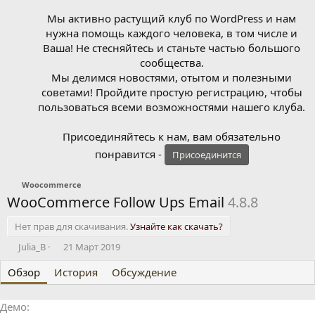
Мы активно растущий клуб по WordPress и нам
нужна помощь каждого человека, в том числе и
Ваша! Не стесняйтесь и станьте частью большого
сообщества.
Мы делимся новостями, отытом и полезными
советами! Пройдите простую регистрацию, чтобы
пользоваться всеми возможностями нашего клуба.
Присоединяйтесь к нам, вам обязательно
понравится -
Присоединится
Woocommerce
WooCommerce Follow Ups Email
4.8.8
Нет прав для скачивания.
Узнайте как скачать?
А
Д
Julia_B
21 Март 2019
в
а
Обзор
т
История
т
Обсуждение
о
а
р
с
Демо
о