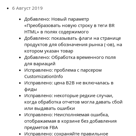
з
6 Август 2019
д
а
Добавлено: Новый параметр
н
«Преобразовать новую строку в теги BR
и
я
HTML» в полях содержимого
Добавлено: показывать флаги на странице
продуктов для обозначения рынка (-ов), на
котором указан товар
Добавлено: Обработка временного поля
для вариаций
Исправлено: проблема с парсером
CustomizationInfo
Исправлено: цена B2B не включалась в
фиды
Исправлено: некоторые редкие случаи,
когда обработка отчетов могла давать сбой
или выдавать ошибки
Исправлено: Неисполняемая ошибка,
отображаемая в корзине без добавления
предметов FBA
Исправлено: сохраняйте правильное