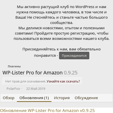
Мы активно растущий клуб по WordPress и нам
нужна помощь каждого человека, в том числе и
Ваша! Не стесняйтесь и станьте частью большого
сообщества.
Мы делимся новостями, отытом и полезными
советами! Пройдите простую регистрацию, чтобы
пользоваться всеми возможностями нашего клуба.
Присоединяйтесь к нам, вам обязательно
понравится -
Присоединится
Плагины
WP-Lister Pro for Amazon
0.9.25
Нет прав для скачивания.
Узнайте как скачать?
А
Д
PolarFox
22 Май 2019
в
а
Обзор
т
Обновления (1)
т
История
Обсуждение
о
а
р
с
Обновление WP-Lister Pro for Amazon v0.9.25
о