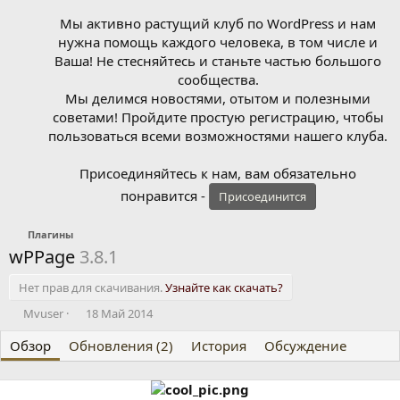
Мы активно растущий клуб по WordPress и нам
нужна помощь каждого человека, в том числе и
Ваша! Не стесняйтесь и станьте частью большого
сообщества.
Мы делимся новостями, отытом и полезными
советами! Пройдите простую регистрацию, чтобы
пользоваться всеми возможностями нашего клуба.
Присоединяйтесь к нам, вам обязательно
понравится -
Присоединится
Плагины
wPPage
3.8.1
Нет прав для скачивания.
Узнайте как скачать?
А
Д
Mvuser
18 Май 2014
в
а
Обзор
т
Обновления (2)
т
История
Обсуждение
о
а
р
с
о