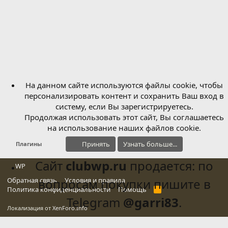
На данном сайте используются файлы cookie, чтобы
персонализировать контент и сохранить Ваш вход в
систему, если Вы зарегистрируетесь.
Продолжая использовать этот сайт, Вы соглашаетесь
на использование наших файлов cookie.
Принять
Узнать больше...
Плагины
Сайт
clubwp.ru
продается: по
WP
Обратная связь
вопросам покупки пишите в
Условия и правила
Политика конфиденциальности
Помощь
R
S
Telegram
@garri83
.
S
Локализация от
XenForo.Info