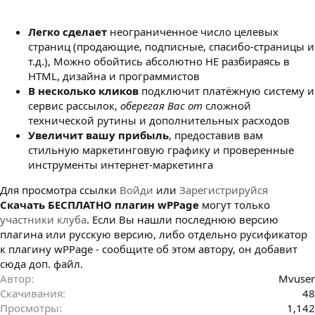
з
д
Легко сделает
неограниченное число целевых
а
н
страниц (продающие, подписные, спасибо-страницы и
и
т.д.), Можно обойтись абсолютно НЕ разбираясь в
я
HTML, дизайна и программистов
В несколько кликов
подключит платёжную систему и
сервис рассылок,
оберегая Вас от
сложной
технической рутины и дополнительных расходов
Увеличит вашу прибыль
, предоставив вам
стильную маркетинговую графику и проверенные
инструменты интернет-маркетинга
Для просмотра ссылки
Войди
или
Зарегистрируйся
Cкачать БЕСПЛАТНО плагин wPPage
могут только
участники клуба
. Если Вы нашли последнюю версию
плагина или русскую версию, либо отдельно русификатор
к плагину wPPage - сообщите об этом автору, он добавит
сюда доп. файл.
Автор
Mvuser
Скачивания
48
Просмотры
1,142