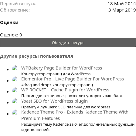
Первый выпуск
18 Май 2014
Обновление
3 Март 2019
Оценки
0
Оценок: 0
.
Обсудить ресурс
0
0
Другие ресурсы пользователя
з
в
WPBakery Page Builder for WordPress
ё
Конструктор страниц для WordPress
Elementor Pro - Live Page Builder For WordPress
з
«drag and drop» конструктор страниц
д
WP ROCKET – Cache Plugin for WordPress
Плагин для кэшировая, позволит ускорить ваш блог.
Yoast SEO for WordPress plugin
Премиум лучшего SEO плагина для wordpress
Kadence Theme Pro - Extends Kadence Theme With
Premium Features
Расширяет тему Kadence за счет дополнительных функций
и дополнений.