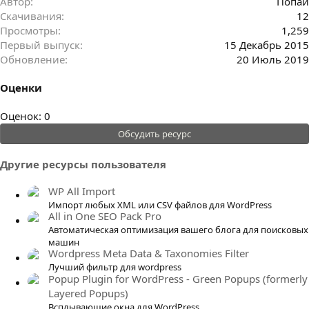
Автор
Попай
Скачивания
12
Просмотры
1,259
Первый выпуск
15 Декабрь 2015
Обновление
20 Июль 2019
Оценки
0
Оценок: 0
.
Обсудить ресурс
0
0
Другие ресурсы пользователя
з
в
WP All Import
ё
Импорт любых XML или CSV файлов для WordPress
All in One SEO Pack Pro
з
Автоматическая оптимизация вашего блога для поисковых
д
машин
Wordpress Meta Data & Taxonomies Filter
Лучший фильтр для wordpress
Popup Plugin for WordPress - Green Popups (formerly
Layered Popups)
Всплывающие окна для WordPress