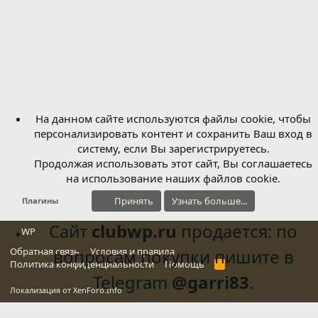
На данном сайте используются файлы cookie, чтобы
персонализировать контент и сохранить Ваш вход в
систему, если Вы зарегистрируетесь.
Продолжая использовать этот сайт, Вы соглашаетесь
на использование наших файлов cookie.
Принять
Узнать больше...
Плагины
Сайт
clubwp.ru
продается: по
WP
Обратная связь
вопросам покупки пишите в
Условия и правила
Политика конфиденциальности
Помощь
R
S
Telegram
@garri83
.
S
Локализация от
XenForo.Info