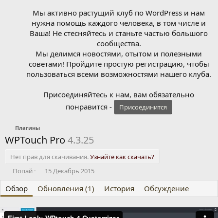
Мы активно растущий клуб по WordPress и нам
нужна помощь каждого человека, в том числе и
Ваша! Не стесняйтесь и станьте частью большого
сообщества.
Мы делимся новостями, отытом и полезными
советами! Пройдите простую регистрацию, чтобы
пользоваться всеми возможностями нашего клуба.
Присоединяйтесь к нам, вам обязательно
понравится -
Присоединится
Плагины
WPTouch Pro
4.3.25
Нет прав для скачивания.
Узнайте как скачать?
А
Д
Попай
15 Декабрь 2015
в
а
Обзор
т
Обновления (1)
т
История
Обсуждение
о
а
р
с
о