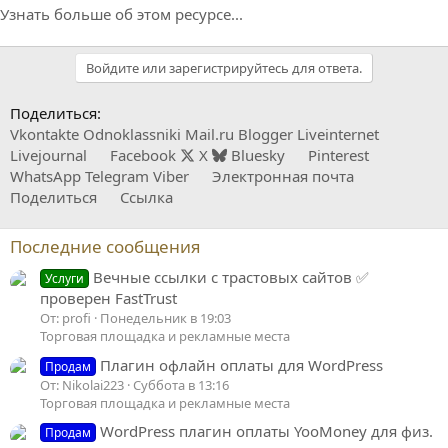
Узнать больше об этом ресурсе...
Войдите или зарегистрируйтесь для ответа.
Поделиться:
Vkontakte
Odnoklassniki
Mail.ru
Blogger
Liveinternet
Livejournal
Facebook
X
Bluesky
Pinterest
WhatsApp
Telegram
Viber
Электронная почта
Поделиться
Ссылка
Последние сообщения
Вечные ссылки с трастовых сайтов ✅
Услуги
проверен FastTrust
От: profi
Понедельник в 19:03
Торговая площадка и рекламные места
Плагин офлайн оплаты для WordPress
Продам
От: Nikolai223
Суббота в 13:16
Торговая площадка и рекламные места
WordPress плагин оплаты YooMoney для физ.
Продам