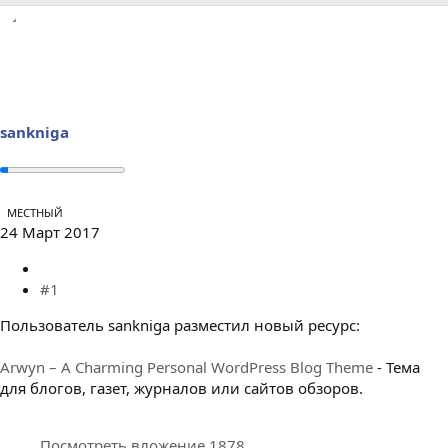
р
н
т
а
е
ч
м
а
ы
л
а
sankniga
МЕСТНЫЙ
24 Март 2017
#1
Пользователь sankniga разместил новый ресурс:
Arwyn – A Charming Personal WordPress Blog Theme
- Тема
для блогов, газет, журналов или сайтов обзоров.
Посмотреть вложение 1878