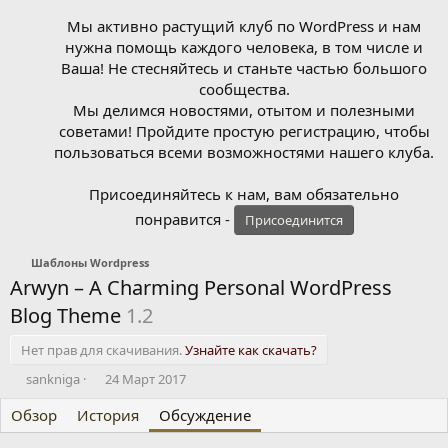
Мы активно растущий клуб по WordPress и нам
нужна помощь каждого человека, в том числе и
Ваша! Не стесняйтесь и станьте частью большого
сообщества.
Мы делимся новостями, отытом и полезными
советами! Пройдите простую регистрацию, чтобы
пользоваться всеми возможностями нашего клуба.
Присоединяйтесь к нам, вам обязательно
понравится -
Присоединится
Шаблоны Wordpress
Arwyn – A Charming Personal WordPress
Blog Theme
1.2
Нет прав для скачивания.
Узнайте как скачать?
А
Д
sankniga
24 Март 2017
в
а
Обзор
т
История
т
Обсуждение
о
а