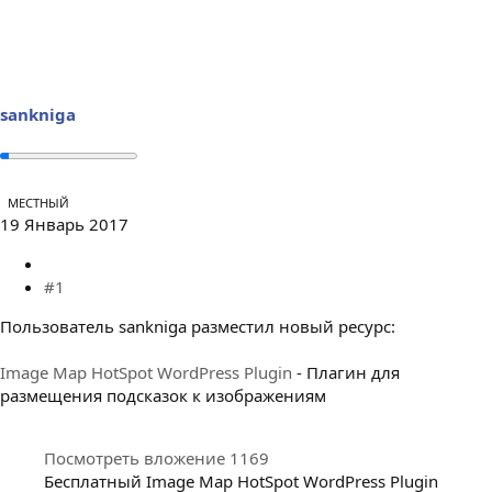
е
ч
м
а
ы
л
а
sankniga
МЕСТНЫЙ
19 Январь 2017
#1
Пользователь sankniga разместил новый ресурс:
Image Map HotSpot WordPress Plugin
- Плагин для
размещения подсказок к изображениям
Посмотреть вложение 1169
Бесплатный Image Map HotSpot WordPress Plugin