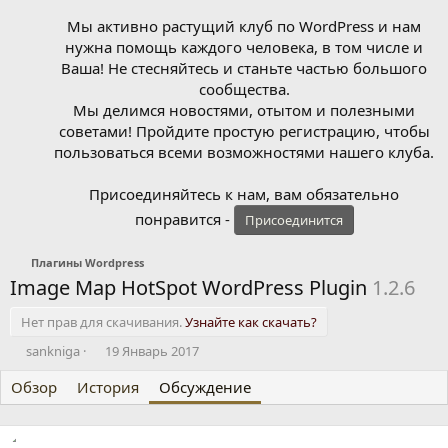
Мы активно растущий клуб по WordPress и нам
нужна помощь каждого человека, в том числе и
Ваша! Не стесняйтесь и станьте частью большого
сообщества.
Мы делимся новостями, отытом и полезными
советами! Пройдите простую регистрацию, чтобы
пользоваться всеми возможностями нашего клуба.
Присоединяйтесь к нам, вам обязательно
понравится -
Присоединится
Плагины Wordpress
Image Map HotSpot WordPress Plugin
1.2.6
Нет прав для скачивания.
Узнайте как скачать?
А
Д
sankniga
19 Январь 2017
в
а
Обзор
т
История
т
Обсуждение
о
а
р
н
т
а