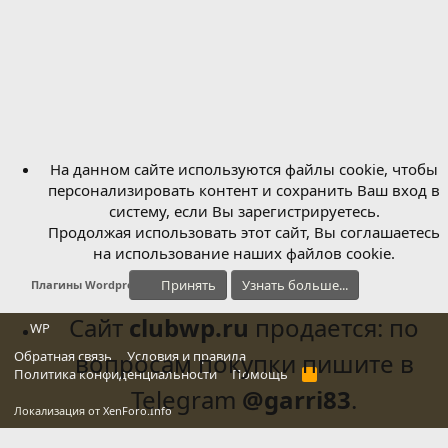
На данном сайте используются файлы cookie, чтобы
персонализировать контент и сохранить Ваш вход в
систему, если Вы зарегистрируетесь.
Продолжая использовать этот сайт, Вы соглашаетесь
на использование наших файлов cookie.
Принять
Узнать больше...
Плагины Wordpress
Сайт
clubwp.ru
продается: по
WP
Обратная связь
вопросам покупки пишите в
Условия и правила
Политика конфиденциальности
Помощь
R
S
Telegram
@garri83
.
S
Локализация от
XenForo.Info