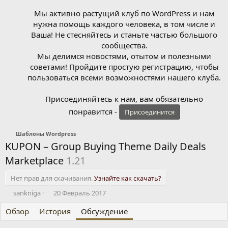
Мы активно растущий клуб по WordPress и нам
нужна помощь каждого человека, в том числе и
Ваша! Не стесняйтесь и станьте частью большого
сообщества.
Мы делимся новостями, отытом и полезными
советами! Пройдите простую регистрацию, чтобы
пользоваться всеми возможностями нашего клуба.
Присоединяйтесь к нам, вам обязательно
понравится -
Присоединится
Шаблоны Wordpress
KUPON – Group Buying Theme Daily Deals
Marketplace
1.21
Нет прав для скачивания.
Узнайте как скачать?
А
Д
sankniga
20 Февраль 2017
в
а
Обзор
т
История
т
Обсуждение
о
а