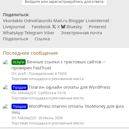
Войдите или зарегистрируйтесь для ответа.
Поделиться:
Vkontakte
Odnoklassniki
Mail.ru
Blogger
Liveinternet
Livejournal
Facebook
X
Bluesky
Pinterest
WhatsApp
Telegram
Viber
Электронная почта
Поделиться
Ссылка
Последние сообщения
Вечные ссылки с трастовых сайтов ✅
Услуги
проверен FastTrust
От: profi
Понедельник в 19:03
Торговая площадка и рекламные места
Плагин офлайн оплаты для WordPress
Продам
От: Nikolai223
Суббота в 13:16
Торговая площадка и рекламные места
WordPress плагин оплаты YooMoney для физ.
Продам
лиц
От: Nikolai223
26 Июль 2026
Торговая площадка и рекламные места