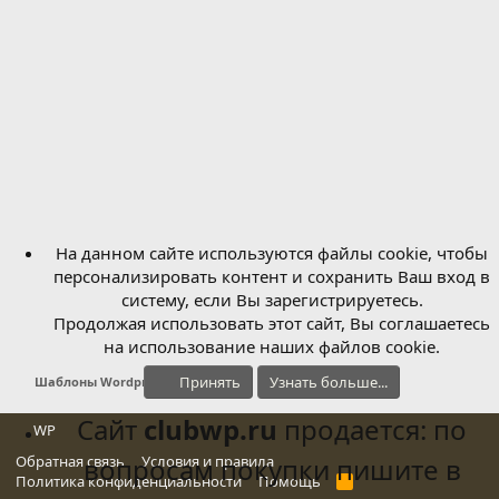
На данном сайте используются файлы cookie, чтобы
персонализировать контент и сохранить Ваш вход в
систему, если Вы зарегистрируетесь.
Продолжая использовать этот сайт, Вы соглашаетесь
на использование наших файлов cookie.
Принять
Узнать больше...
Шаблоны Wordpress
Сайт
clubwp.ru
продается: по
WP
Обратная связь
вопросам покупки пишите в
Условия и правила
Политика конфиденциальности
Помощь
R
S