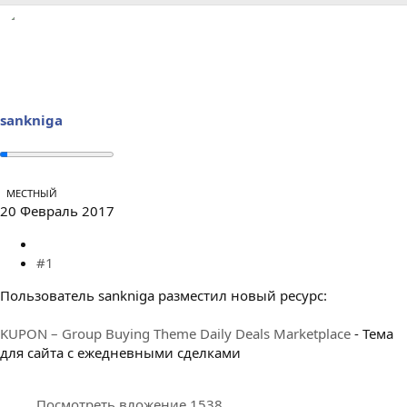
р
н
т
а
е
ч
м
а
ы
л
а
sankniga
МЕСТНЫЙ
20 Февраль 2017
#1
Пользователь sankniga разместил новый ресурс:
KUPON – Group Buying Theme Daily Deals Marketplace
- Тема
для сайта с ежедневными сделками
Посмотреть вложение 1538