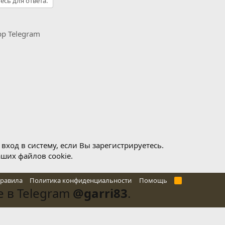
есь для ответа.
pp
Telegram
ход в систему, если Вы зарегистрируетесь.
аших файлов cookie.
правила
Политика конфиденциальности
Помощь
R
S
 в Telegram
@garri83
.
S