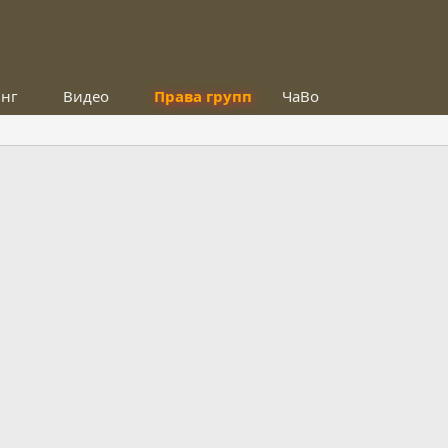
инг
Видео
Права групп
ЧаВо