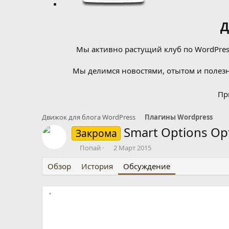
Д
Мы активно растущий клуб по WordPress
Мы делимся новостями, отытом и полезн
Пр
Движок для блога WordPress
Плагины Wordpress
Smart Optiоns Оp
Закрома
А
Д
Попай
2 Март 2015
в
а
Обзор
т
История
т
Обсуждение
о
а
р
н
т
а
е
ч
м
а
ы
л