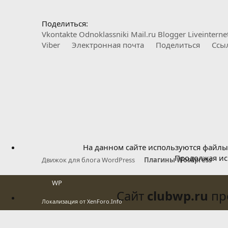
Поделиться:
Vkontakte
Odnoklassniki
Mail.ru
Blogger
Liveinterne
Viber
Электронная почта
Поделиться
Ссы
На данном сайте используются файлы 
Продолжая исп
Движок для блога WordPress
Плагины Wordpress
WP
Сайт
clubwp.ru
про
Локализация от
XenForo.Info