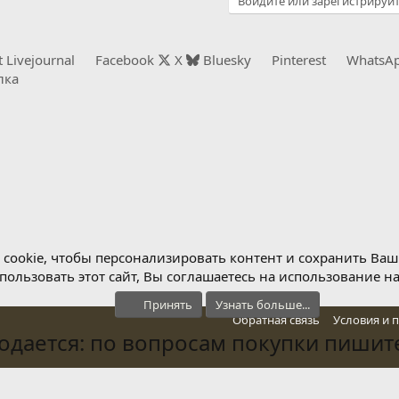
Войдите или зарегистрируйт
t
Livejournal
Facebook
X
Bluesky
Pinterest
WhatsA
лка
cookie, чтобы персонализировать контент и сохранить Ваш в
ользовать этот сайт, Вы соглашаетесь на использование н
Принять
Узнать больше...
Обратная связь
Условия и 
дается: по вопросам покупки пишите