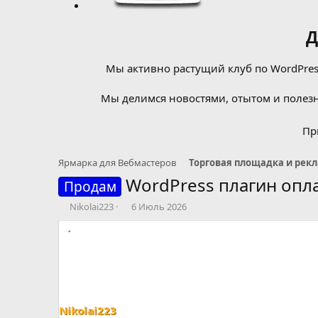
Д
Мы активно растущий клуб по WordPress
Мы делимся новостями, отытом и полезн
Пр
Ярмарка для Вебмастеров
Торговая площадка и рек
WordPress плагин опл
Продам
А
Д
Nikolai223
6 Июль 2026
в
а
т
т
о
а
р
н
т
а
е
ч
м
а
ы
л
Nikolai223