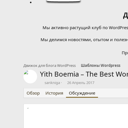
Д
Мы активно растущий клуб по WordPress
Мы делимся новостями, отытом и полезн
Пр
Движок для блога WordPress
Шаблоны Wordpress
Yith Boemia – The Best 
А
Д
sankniga
26 Апрель 2017
в
а
Обзор
т
История
т
Обсуждение
о
а
р
н
т
а
е
ч
м
а
ы
л