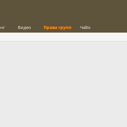
инг
Видео
Права групп
ЧаВо