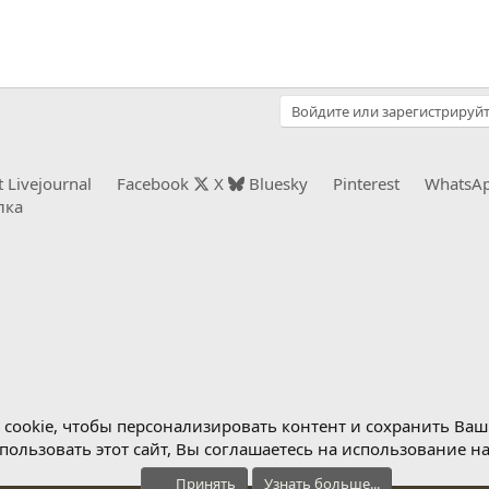
Войдите или зарегистрируйт
t
Livejournal
Facebook
X
Bluesky
Pinterest
WhatsA
лка
cookie, чтобы персонализировать контент и сохранить Ваш в
ользовать этот сайт, Вы соглашаетесь на использование н
Принять
Узнать больше...