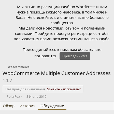
Мы активно растущий клуб по WordPress и нам
нужна помощь каждого человека, в том числе и
Ваша! Не стесняйтесь и станьте частью большого
сообщества.
Мы делимся новостями, отытом и полезными
советами! Пройдите простую регистрацию, чтобы
пользоваться всеми возможностями нашего клуба.
Присоединяйтесь к нам, вам обязательно
понравится -
Присоединится
Woocommerce
WooCommerce Multiple Customer Addresses
14.7
Нет прав для скачивания.
Узнайте как скачать?
А
Д
PolarFox
3 Июнь 2019
в
а
Обзор
т
История
т
Обсуждение
о
а