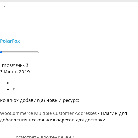
р
н
т
а
е
ч
м
а
ы
л
а
PolarFox
ПРОВЕРЕННЫЙ
3 Июнь 2019
#1
PolarFox добавил(а) новый ресурс:
WooCommerce Multiple Customer Addresses
- Плагин для
добавления нескольких адресов для доставки
Посмотреть вложение 3600