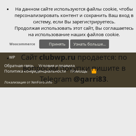
На данном сайте используются файлы cookie, чтобы
персонализировать контент и сохранить Ваш вход в
систему, если Вы зарегистрируетесь.
Продолжая использовать этот сайт, Вы соглашаетесь
на использование наших файлов cookie.
Принять
Узнать больше...
Woocommerce
Сайт
clubwp.ru
продается: по
WP
Обратная связь
вопросам покупки пишите в
Условия и правила
Политика конфиденциальности
Помощь
R
S
Telegram
@garri83
.
S
Локализация от
XenForo.Info